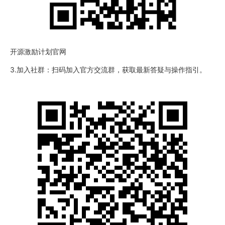
开源激励计划官网
3.加入社群：扫码加入官方交流群，获取最新答疑与操作指引。