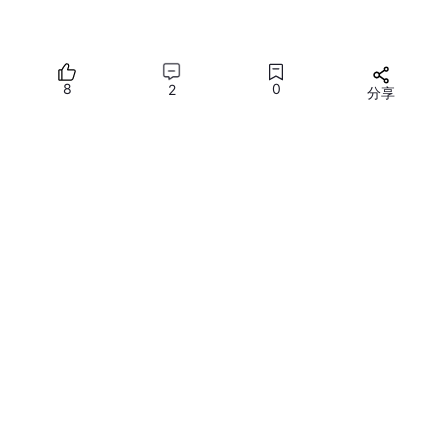
8
0
2
分享
所有评论(2)
您需要
登录
才能发言
hakiiii
期待大赛
2026-07-21
alvaqiongyiguo