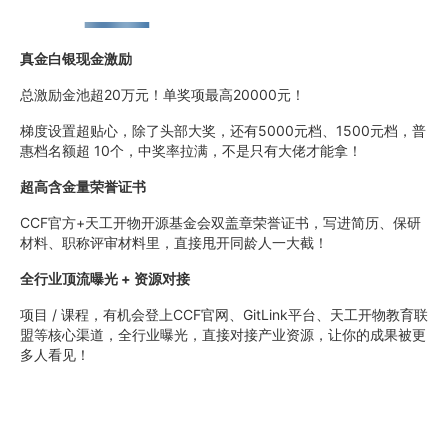
真金白银现金激励
总激励金池超20万元！单奖项最高20000元！
梯度设置超贴心，除了头部大奖，还有5000元档、1500元档，普
惠档名额超 10个，中奖率拉满，不是只有大佬才能拿！
超高含金量荣誉证书
CCF官方+天工开物开源基金会双盖章荣誉证书，写进简历、保研
材料、职称评审材料里，直接甩开同龄人一大截！
全行业顶流曝光 + 资源对接
项目 / 课程，有机会登上CCF官网、GitLink平台、天工开物教育联
盟等核心渠道，全行业曝光，直接对接产业资源，让你的成果被更
多人看见！