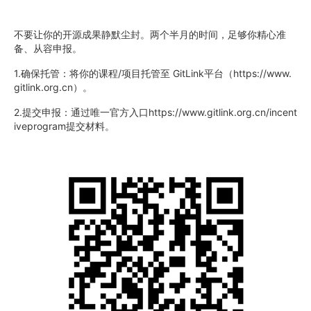
不要让你的开源成果静默尘封。两个半月的时间，足够你精心准
备、从容申报。
1.确保托管：将你的课程/项目托管至 GitLink平台（https://www.
gitlink.org.cn）。
2.提交申报：通过唯一官方入口https://www.gitlink.org.cn/incent
iveprogram提交材料。