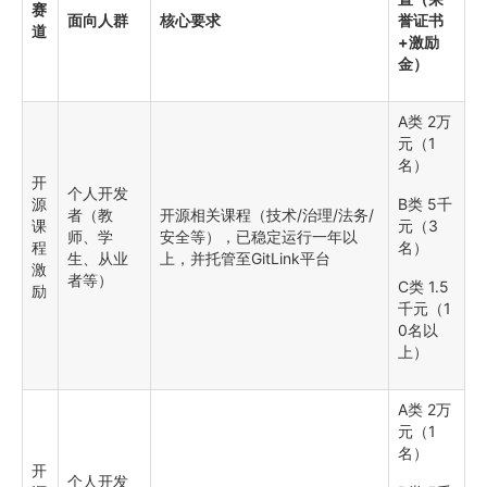
赛
面向人群
核心要求
誉证书
道
+激励
金）
A类 2万
元（1
名）
开
个人开发
源
B类 5千
者（教
开源相关课程（技术/治理/法务/
课
元（3
师、学
安全等），已稳定运行一年以
程
名）
生、从业
上，并托管至GitLink平台
激
者等）
C类 1.5
励
千元（1
0名以
上）
A类 2万
元（1
名）
开
个人开发