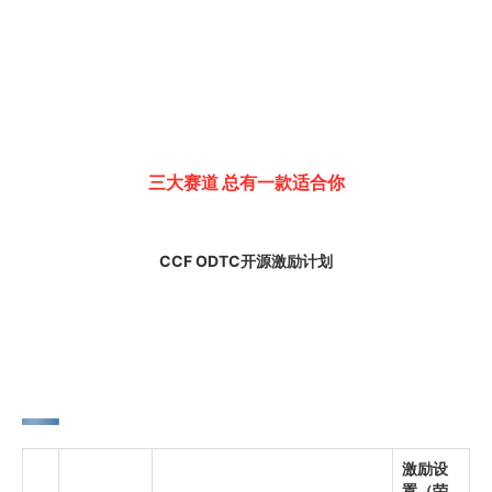
三大赛道 总有一款适合你
CCF ODTC开源激励计划
激励设
置（荣