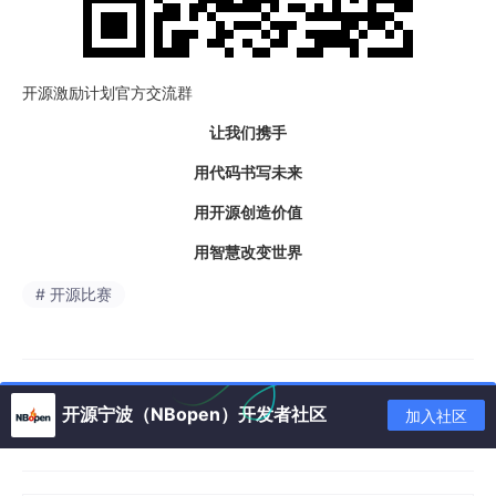
开源激励计划官方交流群
让我们携手
用代码书写未来
用开源创造价值
用智慧改变世界
# 开源比赛
开源宁波（NBopen）开发者社区
加入社区