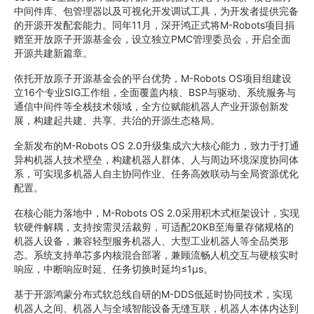
中间件库、包管理器以及可视化开发调试工具，为开发者提供完备
的开源开发配套能力。同年11月，深开鸿正式将M-Robots项目捐
赠至开放原子开源基金会，设立独立PMC管理委员会，开启全面
开源共建新篇章。
依托开放原子开源基金会的平台优势，M-Robots OS项目组建设
立16个专业SIG工作组，全面覆盖内核、BSP与驱动、系统服务与
通信中间件等全栈技术领域，全方位赋能机器人产业开源创新发
展，构建起共建、共享、共治的开源生态格局。
全新发布的M-Robots OS 2.0升级集成六大核心能力，致力于打通
异构机器人技术壁垒，构建机器人群体、人与周边环境深度协同体
系，可实现多机器人自主协同作业、任务高效联动与全局资源优化
配置。
在核心能力落地中，M-Robots OS 2.0采用积木式框架设计，实现
软硬件解耦，支持按需灵活裁剪，可适配20KB至海量存储规格的
机器人设备，兼容轻型服务机器人、大型工业机器人等全品类形
态。系统支持单芯多内核混合部署，兼顾流畅人机交互与硬核实时
响应，中断响应时延、任务切换时延均≤1μs。
基于开源鸿蒙分布式软总线自研的M-DDS低延时协同技术，实现
机器人之间、机器人与全域智能设备无缝互联，机器人本体内达到