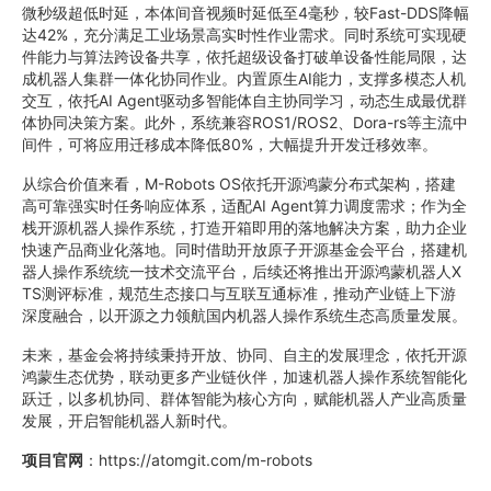
微秒级超低时延，本体间音视频时延低至4毫秒，较Fast-DDS降幅
达42%，充分满足工业场景高实时性作业需求。同时系统可实现硬
件能力与算法跨设备共享，依托超级设备打破单设备性能局限，达
成机器人集群一体化协同作业。内置原生AI能力，支撑多模态人机
交互，依托AI Agent驱动多智能体自主协同学习，动态生成最优群
体协同决策方案。此外，系统兼容ROS1/ROS2、Dora-rs等主流中
间件，可将应用迁移成本降低80%，大幅提升开发迁移效率。
从综合价值来看，M-Robots OS依托开源鸿蒙分布式架构，搭建
高可靠强实时任务响应体系，适配AI Agent算力调度需求；作为全
栈开源机器人操作系统，打造开箱即用的落地解决方案，助力企业
快速产品商业化落地。同时借助开放原子开源基金会平台，搭建机
器人操作系统统一技术交流平台，后续还将推出开源鸿蒙机器人X
TS测评标准，规范生态接口与互联互通标准，推动产业链上下游
深度融合，以开源之力领航国内机器人操作系统生态高质量发展。
未来，基金会将持续秉持开放、协同、自主的发展理念，依托开源
鸿蒙生态优势，联动更多产业链伙伴，加速机器人操作系统智能化
跃迁，以多机协同、群体智能为核心方向，赋能机器人产业高质量
发展，开启智能机器人新时代。
项目官网
：https://atomgit.com/m-robots