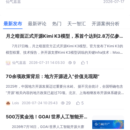
仙气嘉嘉
2026-07-17
最新发布
最新评论
热门
​天一智汇
开源案例分析
月之暗面正式开源Kimi K3模型，系首个达到2.8万亿参数
规模的开源模型
7月27日晚，月之暗面官方正式开源Kimi K3模型。官方发布了Kimi K3的
模型权重、技术报告，并开源支撑Kimi K3模型训练的关键Infra技术：MoonE
P、FlashKDA和 AgentEnv。官方表示，Kimi K3是首个达到2.8万亿参数规模
9
1
仙气嘉嘉
2026-07-31 14:05:30


的开源模型，在过去12个月中的9个月里，Kimi模型都保持着开源模型的规模
上限。 &nb
70余项政策背后：地方开源进入“价值兑现期”
2025年，中国地方开源发展迈过重要分水岭。 据不完全统计，全国明确包含
“开源”相关内容的地方政策已超过70项。北京、上海相继发布开源体系建设
专项文件，浙江、江苏、广东、贵州、重庆等地也在人工智能、先进制造、智
29
5
Lois
2026-07-24 10:25:43


能网联汽车和具身智能等领域加快布局。 比政策数量增长更值得关注的，是
开源角色的根本变化。 过去，开源主要被视为技术理念和软件开发模式；如
500万奖金池！GOAI 世界人工智能开源
今，开源正全面进入产业政策、技术基础设施和实体经济场景
大赛全球报名启动
2026年7月16日，GOAI 世界人工智能开源大赛