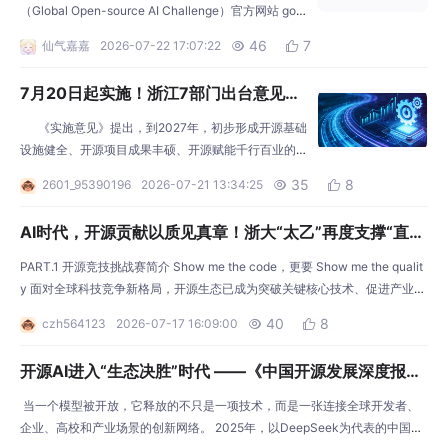
（Global Open-source AI Challenge）官方网站 goai
hz.com 正式上线，报名通道面向全球开放。 GOA
46
7
仙气嘉嘉
2026-07-22 17:07:22


I世界人工智能开源大赛（以下简称“大赛”）由杭州市
开源人工智能基金会主办
7月20日起实施！浙江7部门出台意见，
加快推进开源体系建设
《实施意见》提出，到2027年，初步形成开源基础
设施健全、开源项目成果丰硕、开源赋能千行百业的
开源发展体系，建设具有全球影响力的开源社区1-2
35
8
2601_95390196
2026-07-21 13:34:25


个，建设全国知名的开源社区3-4个，打造高水平开源
研究机构2家以上，形成高质量开源项目50个以上，培
AI时代，开源贡献以质见真章！浙大“太乙”再度支撑“直通
育开源创新企业150家以上，打造开源应用标杆100个
乌镇”开源竞技挑战赛——推动开源贡献从“数量评价”走向
以上，成为全国领先的开源体系建设高地。 &nbsp
PART.1 开源竞技挑战赛简介 Show me the code，更要 Show me the qualit
“质量评价”
y 面对全球科技竞争新格局，开源生态已成为突破关键核心技术、促进产业协
同创新、推动高水平科技自立自强的重要路径。2026“直通乌镇”全球互联网
40
8
czh564123
2026-07-17 16:09:00


大赛设置开源竞技挑战赛，旨在通过真实开源项目、真实社区协作和真实贡献
评价，发现优秀开源人才，激发开源创新活力，推动开源技术生态繁荣发展。
开源AI进入“生态决胜”时代 ——《中国开源发展深度报告
本次特色
（2025）》
当一个模型被开放，它释放的不只是一项技术，而是一张连接全球开发者、
企业、高校和产业场景的创新网络。 2025年，以DeepSeek为代表的中国开