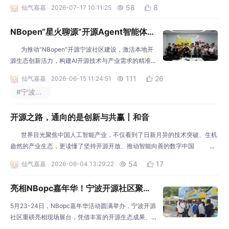
源模型引发全球关注。大模型、推理框架、智能体、开发平台、数据工具链加
58
8
仙气嘉嘉
2026-07-17 10:11:25


速涌现，开源与人工智能以前所未有的深度相互融合。开源不再只是代码共享
的方式，而是逐步成为组织人工智能创新、加速技术迭代、推动产业协同的重
NBopen“星火聊源”开源Agent智能体主
要基础设施。 《中国开源发展深度报告（2
题沙龙成功举办
为推动"NBopen"开源宁波社区建设，激活本地开
源生态创新活力，构建AI开源技术与产业需求的精准对
接桥梁，6月10日晚，由宁波市软件行业协会、"NBop
111
26
仙气嘉嘉
2026-06-15 11:24:51


en"开源社区主办，蓝卓数字科技有限公司、宁波市软
#宁波开源活动
件行业协会人工智能专委会协办的"星火聊源"开源Age
nt智能体主题沙龙在宁波市海曙
开源之路，通向的是创新与共赢丨和音
世界目光聚焦中国人工智能产业，不仅看到了日新月异的技术突破、生机
盎然的产业生态，更读懂了坚持开源开放、推动智能向善的数字中国 中
国宇树人形机器人“受邀”参加波兰电视节目，DeepSeek（深度求索）新一代
54
17
仙气嘉嘉
2026-06-04 13:29:22


开源模型V4“刷屏”各大外媒……近来，国际视野中的中国人工智能产业发展案
例
亮相NBopc嘉年华！宁波开源社区聚力
创新，激活本土开源生态新活力
5月23-24日，NBopc嘉年华活动圆满举办，宁波开源
社区重磅亮相现场展台，凭借丰富的开源生态成果、
特色赛事资源及多元技术交流价值，吸引了大批行业