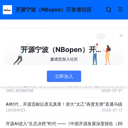
开源宁波（NBopen）开发者社区
500万奖金池！GOAI 世界人工智能
开源大赛全球报名启动
仙气嘉嘉
开源宁波（NBopen）开发者社区
2026-07-22
邀请您加入社区
NBopen“星火聊源”开源Agent智能体主题沙龙成功举办
仙气嘉嘉
2026-06-15
立即加入
7月20日起实施！浙江7部门出台意见，加快推进开源体系建设
2601_95390196
2026-07-21
AI时代，开源贡献以质见真章！浙大“太乙”再度支撑“直通乌镇”
czh564123
2026-07-17
开源AI进入“生态决胜”时代 ——《中国开源发展深度报告（202