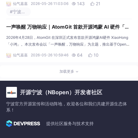
143
21
仙气嘉嘉
2026-05-26 11:03:06


开发者、技术爱好者、高校师生驻足关注、深入交
#宁波开源活动
流，现场氛围热烈。本次展出全方位展示宁波本土开
源发展成果，高效推广开源文化与创新赛事，成功对
一声唤醒 万物响应｜AtomGit 首款开源鸿蒙 AI 硬件「小
接多项校企、国际技术合作资源，助力宁波开源生态
持续扩容、提质升级。 活动现场，宁波开源社区展台
鸿」发布会圆满落幕 定义智能交互新入口
2026年4月28日，AtomGit 在深圳正式发布首款开源鸿蒙AI硬件 XiaoHong
人气持续高涨。工作人员
「小鸿」。本次发布会以「一声唤醒，万物响应」为主题，推出基于OpenHa
rmony原生打造的开放式智能中枢，标志着AI硬件从“设备”迈向“入口”的重要
64
10
仙气嘉嘉
2026-05-26 10:59:46


一步。 发布会现场，AtomGit同步完成AtomGit开源研究院高校授牌，行业领
袖、技术专家与高校学者齐聚一堂，围绕AI时代的人机交互新范式展开深入探
讨，共同
加载更多
开源宁波（NBopen）开发者社区
宁波官方开源宣传和活动阵地，欢迎各位和我们共建开源生态体
系！
提供社区服务与技术支持